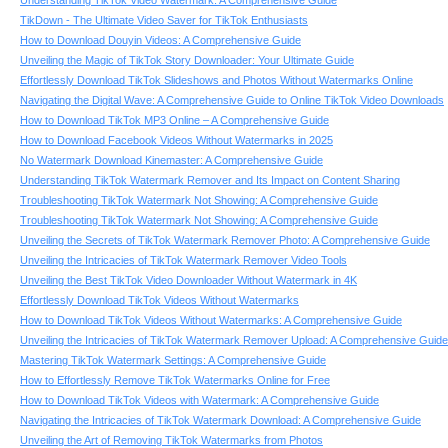
Understanding TikTok Video Watermark: A Comprehensive Guide
TikDown - The Ultimate Video Saver for TikTok Enthusiasts
How to Download Douyin Videos: A Comprehensive Guide
Unveiling the Magic of TikTok Story Downloader: Your Ultimate Guide
Effortlessly Download TikTok Slideshows and Photos Without Watermarks Online
Navigating the Digital Wave: A Comprehensive Guide to Online TikTok Video Downloads
How to Download TikTok MP3 Online – A Comprehensive Guide
How to Download Facebook Videos Without Watermarks in 2025
No Watermark Download Kinemaster: A Comprehensive Guide
Understanding TikTok Watermark Remover and Its Impact on Content Sharing
Troubleshooting TikTok Watermark Not Showing: A Comprehensive Guide
Troubleshooting TikTok Watermark Not Showing: A Comprehensive Guide
Unveiling the Secrets of TikTok Watermark Remover Photo: A Comprehensive Guide
Unveiling the Intricacies of TikTok Watermark Remover Video Tools
Unveiling the Best TikTok Video Downloader Without Watermark in 4K
Effortlessly Download TikTok Videos Without Watermarks
How to Download TikTok Videos Without Watermarks: A Comprehensive Guide
Unveiling the Intricacies of TikTok Watermark Remover Upload: A Comprehensive Guide
Mastering TikTok Watermark Settings: A Comprehensive Guide
How to Effortlessly Remove TikTok Watermarks Online for Free
How to Download TikTok Videos with Watermark: A Comprehensive Guide
Navigating the Intricacies of TikTok Watermark Download: A Comprehensive Guide
Unveiling the Art of Removing TikTok Watermarks from Photos