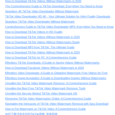
How to Download TikTok Videos Without Watermarks in 2025
The Comprehensive Guide to TikTok Download: Everything You Need to Know
Seamless 4K TikTok Video Downloader Without Watermark
TikTok Video Downloader HD 4K - Your Ultimate Solution for High-Quality Downloads
Seamless TikTok Video Downloader Without Watermark
Comprehensive Guide to TikTok Video Downloader MP3: Everything You Need to Know
How to Download TikTok Videos in HD Quality
How to Download TikTok Videos Without Watermark in 2025
How to Download TikTok Videos Without Watermarks Easily
How to Download MP3 from TikTok: The Ultimate Guide
How to Download TikTok Videos Without Watermark in 2025
How to Download TikTok for PC: A Comprehensive Guide
Effortless TikTok Downloads: A Guide to Saving Videos Without Watermarks
How to Download Facebook Videos Without Watermark in 2025
Effortless Video Downloads: A Guide to Obtaining Watermark-Free Videos for Free
Effortless Image Acquisition: A Guide to Downloading Images Without Watermarks
Unveiling the TikTok Video Watermark Remover: A Comprehensive Guide
Unveiling the Best Free TikTok Video Watermark Remover Tools
Unveiling the Secrets Behind TikTok Video Watermark HD
Removing TikTok Video Watermarks Online: A Comprehensive Guide
Navigating the Intricacies of TikTok Video Watermark Removal with Sara Download
How to Put Watermark on TikTok Video: A Comprehensive Guide
如何下载没有水印的TikTok视频: 简单指南