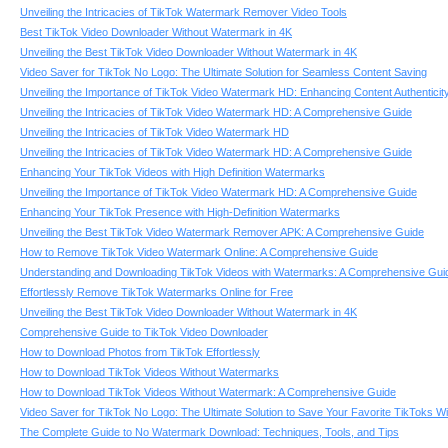
Unveiling the Intricacies of TikTok Watermark Remover Video Tools
Best TikTok Video Downloader Without Watermark in 4K
Unveiling the Best TikTok Video Downloader Without Watermark in 4K
Video Saver for TikTok No Logo: The Ultimate Solution for Seamless Content Saving
Unveiling the Importance of TikTok Video Watermark HD: Enhancing Content Authenticit
Unveiling the Intricacies of TikTok Video Watermark HD: A Comprehensive Guide
Unveiling the Intricacies of TikTok Video Watermark HD
Unveiling the Intricacies of TikTok Video Watermark HD: A Comprehensive Guide
Enhancing Your TikTok Videos with High Definition Watermarks
Unveiling the Importance of TikTok Video Watermark HD: A Comprehensive Guide
Enhancing Your TikTok Presence with High-Definition Watermarks
Unveiling the Best TikTok Video Watermark Remover APK: A Comprehensive Guide
How to Remove TikTok Video Watermark Online: A Comprehensive Guide
Understanding and Downloading TikTok Videos with Watermarks: A Comprehensive Gui
Effortlessly Remove TikTok Watermarks Online for Free
Unveiling the Best TikTok Video Downloader Without Watermark in 4K
Comprehensive Guide to TikTok Video Downloader
How to Download Photos from TikTok Effortlessly
How to Download TikTok Videos Without Watermarks
How to Download TikTok Videos Without Watermark: A Comprehensive Guide
Video Saver for TikTok No Logo: The Ultimate Solution to Save Your Favorite TikToks 
The Complete Guide to No Watermark Download: Techniques, Tools, and Tips