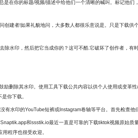
是在你的标题/视频/描述中给他们一个清晰的喊叫。标记他们，如果可能的话
问创建者!如果礼貌地问，大多数人都很乐意说是。只是下载供个人
，去除水印，然后把它当成你的？这可不酷.它破坏了创作者，有
条款可能不鼓励删除其水印。使用工具下载公共内容以供个人使用或变
不是你下载。
水印的YouTube短裤或Instagram卷轴等平台。首先检查他
ik.app和ssstik.io最近一直是可靠的下载tiktok视频原始
这样的应用程序也很受欢迎。