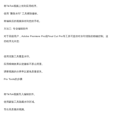
将TikTok视频上传到应用程序。
使用 “删除水印” 工具擦除徽标。
将编辑后的视频保存到您的手机。
方法三: 专业编辑软件
对于高级用户，Adobe Premiere Pro或Final Cut Pro等工具可提供对水印清除的精确控制。这
些程序允许您:
使用克隆工具覆盖水印。
应用模糊效果以使徽标不那么明显。
调整视频的分辨率以避免质量损失。
Pro Tools的步骤:
将TikTok视频导入编辑软件。
使用蒙版工具隐藏水印区域。
导出高质量的视频。