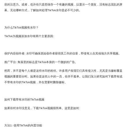
容的注意力。或者，也许你只是想保存一个有趣的视频，以显示一个朋友，没有标志混乱的屏
幕。无论哪种方式，了解如何处理TikTok水印是必不可少的。
为什么TikTok视频有水印？
TikTok为视频添加水印有两个主要原因:
保护内容创作者: 水印可确保原始创作者获得其工作的信誉，即使有人在其他地方共享视频。
推广平台: 角落里的标志是TikTok本身的一个微妙的广告。
然而，并不是每个人都是这些水印的粉丝。许多用户发现它们具有侵入性，尤其是当徽标覆盖
视频的重要部分时。如果你是这些人中的一员，你并不孤单。让我们深入研究如何下载带有或
不带有水印的TikTok视频，并在需要时删除徽标。
如何下载带有水印的TikTok视频
如果你对水印没意见，下载TikTok视频很简单。这里是如何:
方法1: 使用TikTok的内置功能