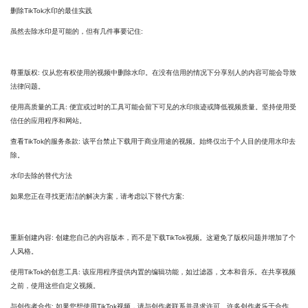
删除TikTok水印的最佳实践
虽然去除水印是可能的，但有几件事要记住:
尊重版权: 仅从您有权使用的视频中删除水印。在没有信用的情况下分享别人的内容可能会导致
法律问题。
使用高质量的工具: 便宜或过时的工具可能会留下可见的水印痕迹或降低视频质量。坚持使用受
信任的应用程序和网站。
查看TikTok的服务条款: 该平台禁止下载用于商业用途的视频。始终仅出于个人目的使用水印去
除。
水印去除的替代方法
如果您正在寻找更清洁的解决方案，请考虑以下替代方案:
重新创建内容: 创建您自己的内容版本，而不是下载TikTok视频。这避免了版权问题并增加了个
人风格。
使用TikTok的创意工具: 该应用程序提供内置的编辑功能，如过滤器，文本和音乐。在共享视频
之前，使用这些自定义视频。
与创作者合作: 如果您想使用TikTok视频，请与创作者联系并寻求许可。许多创作者乐于合作。