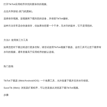
打开TikTok应用程序并找到要保存的视频。
点击共享按钮 (纸飞机图标)。
选择保存视频。该视频将下载到您的设备，并保留TikTok徽标。
这种方法非常适合快速保存，但如果你想要一个干净，无水印的版本，它不是理想的。
方法2: 使用第三方工具
如果您想对下载过程进行更多控制，请尝试使用TikTok视频下载器。这些工具可让您下载带有
水印的视频，通常质量高于应用程序的默认选项。
热门选项:
TikTok下载器 (Web/Android/iOS): 一个免费工具，允许批量下载并支持水印保留。
SaveTik (Web): 浏览器扩展程序，可让您直接从浏览器下载TikTok视频。
步骤: