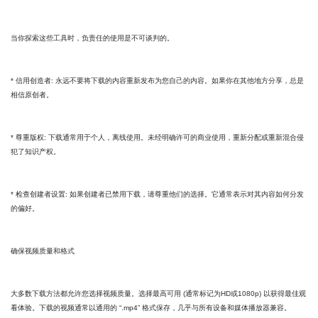
当你探索这些工具时，负责任的使用是不可谈判的。
* 信用创造者: 永远不要将下载的内容重新发布为您自己的内容。如果你在其他地方分享，总是
相信原创者。
* 尊重版权: 下载通常用于个人，离线使用。未经明确许可的商业使用，重新分配或重新混合侵
犯了知识产权。
* 检查创建者设置: 如果创建者已禁用下载，请尊重他们的选择。它通常表示对其内容如何分发
的偏好。
确保视频质量和格式
大多数下载方法都允许您选择视频质量。选择最高可用 (通常标记为HD或1080p) 以获得最佳观
看体验。下载的视频通常以通用的 “.mp4” 格式保存，几乎与所有设备和媒体播放器兼容。