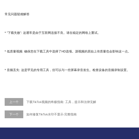
常见问题疑难解答
* “下载失败”: 这通常是由于互联网连接不良。请在稳定的网络上重试。
* 低质量视频: 确保您在下载工具中选择了HD选项。源视频的原始上传质量也会影响这一点。
* 音频丢失: 这是罕见的专用工具，但可以与一些屏幕录音发生。检查设备的音频录制设置。
上一个
下载TikTok视频的终极指南: 工具，提示和法律见解
下一个
如何修复TikTok水印不显示-完整指南