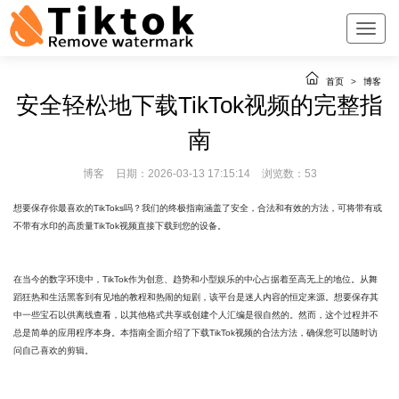
首页
>
博客
安全轻松地下载TikTok视频的完整指
南
博客
日期：2026-03-13 17:15:14
浏览数：53
想要保存你最喜欢的TikToks吗？我们的终极指南涵盖了安全，合法和有效的方法，可将带有或
不带有水印的高质量TikTok视频直接下载到您的设备。
在当今的数字环境中，TikTok作为创意、趋势和小型娱乐的中心占据着至高无上的地位。从舞
蹈狂热和生活黑客到有见地的教程和热闹的短剧，该平台是迷人内容的恒定来源。想要保存其
中一些宝石以供离线查看，以其他格式共享或创建个人汇编是很自然的。然而，这个过程并不
总是简单的应用程序本身。本指南全面介绍了下载TikTok视频的合法方法，确保您可以随时访
问自己喜欢的剪辑。