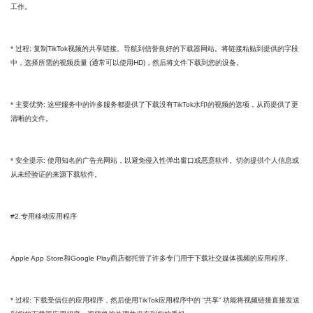
工作。
* 过程: 复制TikTok视频的共享链接。导航到信誉良好的下载器网站。将链接粘贴到提供的字段
中，选择所需的视频质量 (通常可以使用HD)，然后将文件下载到您的设备。
* 主要优势: 这些服务中的许多服务都提供了下载没有TikTok水印的视频的选项，从而提供了更
清晰的文件。
* 安全提示: 使用知名的广告光网站，以避免侵入性弹出窗口或恶意软件。切勿提供个人信息或
从未经验证的来源下载软件。
#2.专用移动应用程序
Apple App Store和Google Play商店都托管了许多专门用于下载社交媒体视频的应用程序。
* 过程: 下载受信任的应用程序，然后使用TikTok应用程序中的 “共享” 功能将视频链接直接发送