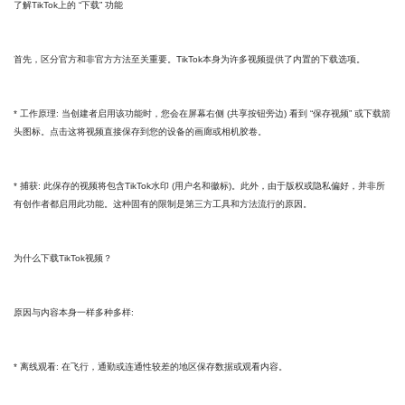
了解TikTok上的 “下载” 功能
首先，区分官方和非官方方法至关重要。TikTok本身为许多视频提供了内置的下载选项。
* 工作原理: 当创建者启用该功能时，您会在屏幕右侧 (共享按钮旁边) 看到 “保存视频” 或下载箭
头图标。点击这将视频直接保存到您的设备的画廊或相机胶卷。
* 捕获: 此保存的视频将包含TikTok水印 (用户名和徽标)。此外，由于版权或隐私偏好，并非所
有创作者都启用此功能。这种固有的限制是第三方工具和方法流行的原因。
为什么下载TikTok视频？
原因与内容本身一样多种多样:
* 离线观看: 在飞行，通勤或连通性较差的地区保存数据或观看内容。