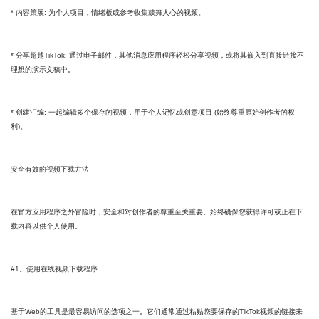
* 内容策展: 为个人项目，情绪板或参考收集鼓舞人心的视频。
* 分享超越TikTok: 通过电子邮件，其他消息应用程序轻松分享视频，或将其嵌入到直接链接不
理想的演示文稿中。
* 创建汇编: 一起编辑多个保存的视频，用于个人记忆或创意项目 (始终尊重原始创作者的权
利)。
安全有效的视频下载方法
在官方应用程序之外冒险时，安全和对创作者的尊重至关重要。始终确保您获得许可或正在下
载内容以供个人使用。
#1。使用在线视频下载程序
基于Web的工具是最容易访问的选项之一。它们通常通过粘贴您要保存的TikTok视频的链接来