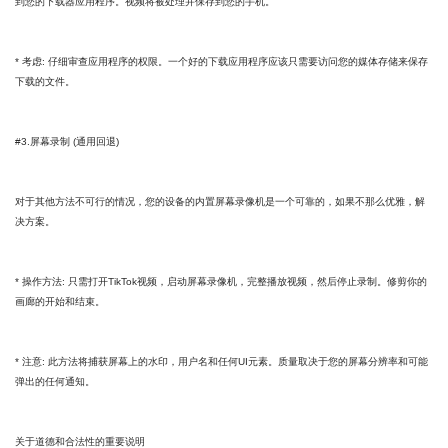
到您的下载器应用程序。视频将被处理并保存到您的手机。
* 考虑: 仔细审查应用程序的权限。一个好的下载应用程序应该只需要访问您的媒体存储来保存
下载的文件。
#3.屏幕录制 (通用回退)
对于其他方法不可行的情况，您的设备的内置屏幕录像机是一个可靠的，如果不那么优雅，解
决方案。
* 操作方法: 只需打开TikTok视频，启动屏幕录像机，完整播放视频，然后停止录制。修剪你的
画廊的开始和结束。
* 注意: 此方法将捕获屏幕上的水印，用户名和任何UI元素。质量取决于您的屏幕分辨率和可能
弹出的任何通知。
关于道德和合法性的重要说明