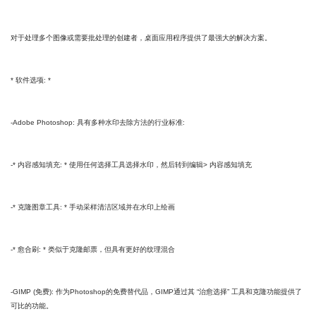
对于处理多个图像或需要批处理的创建者，桌面应用程序提供了最强大的解决方案。
* 软件选项: *
-Adobe Photoshop: 具有多种水印去除方法的行业标准:
-* 内容感知填充: * 使用任何选择工具选择水印，然后转到编辑> 内容感知填充
-* 克隆图章工具: * 手动采样清洁区域并在水印上绘画
-* 愈合刷: * 类似于克隆邮票，但具有更好的纹理混合
-GIMP (免费): 作为Photoshop的免费替代品，GIMP通过其 “治愈选择” 工具和克隆功能提供了
可比的功能。