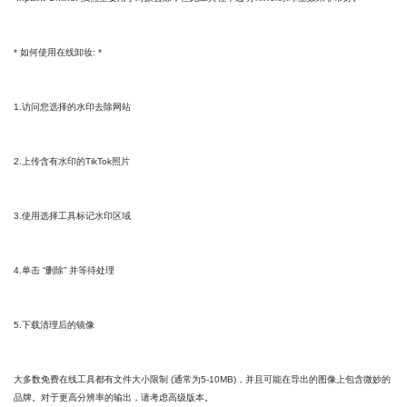
* 如何使用在线卸妆: *
1.访问您选择的水印去除网站
2.上传含有水印的TikTok照片
3.使用选择工具标记水印区域
4.单击 “删除” 并等待处理
5.下载清理后的镜像
大多数免费在线工具都有文件大小限制 (通常为5-10MB)，并且可能在导出的图像上包含微妙的
品牌。对于更高分辨率的输出，请考虑高级版本。