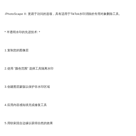
-PhotoScape X: 更易于访问的选项，具有适用于TikTok水印消除的专用对象删除工具。
* 半透明水印的先进技术: *
1.复制您的图像层
2.使用 “颜色范围” 选择工具隔离水印
3.创建图层蒙版以保护非水印区域
4.应用内容感知填充或修复工具
5.用软刷混合边缘以获得自然的效果