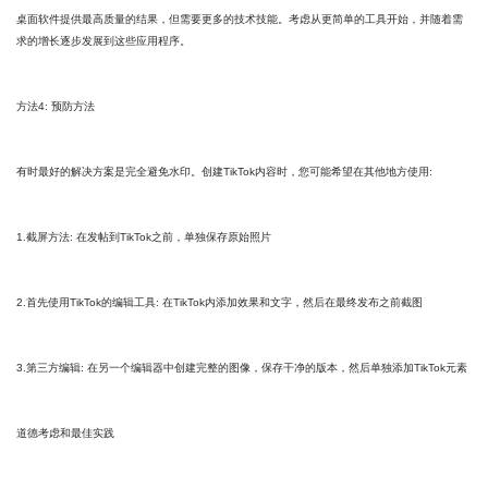
桌面软件提供最高质量的结果，但需要更多的技术技能。考虑从更简单的工具开始，并随着需
求的增长逐步发展到这些应用程序。
方法4: 预防方法
有时最好的解决方案是完全避免水印。创建TikTok内容时，您可能希望在其他地方使用:
1.截屏方法: 在发帖到TikTok之前，单独保存原始照片
2.首先使用TikTok的编辑工具: 在TikTok内添加效果和文字，然后在最终发布之前截图
3.第三方编辑: 在另一个编辑器中创建完整的图像，保存干净的版本，然后单独添加TikTok元素
道德考虑和最佳实践