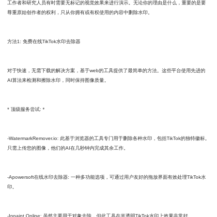
工作者和研究人员有时需要无标记的视觉效果来进行演示。无论你的理由是什么，重要的是要
尊重原始创作者的权利，只从你拥有或有权使用的内容中删除水印。
方法1: 免费在线TikTok水印去除器
对于快速，无需下载的解决方案，基于web的工具提供了最简单的方法。这些平台使用先进的
AI算法来检测和擦除水印，同时保持图像质量。
* 顶级服务尝试: *
-WatermarkRemover.io: 此基于浏览器的工具专门用于删除各种水印，包括TikTok的独特徽标。
只需上传您的图像，他们的AI在几秒钟内完成其余工作。
-Apowersoft在线水印去除器: 一种多功能选项，可通过用户友好的拖放界面有效处理TikTok水
印。
-Inpaint Online: 虽然主要用于对象去除，但此工具在半透明TikTok水印上效果非常好。