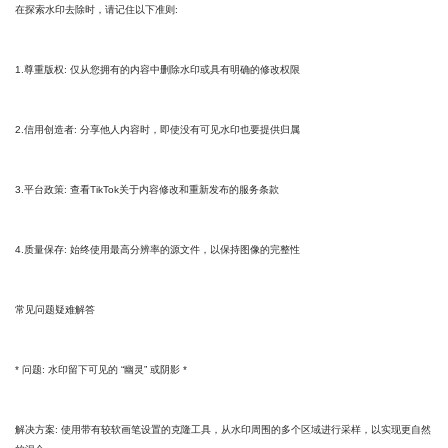
在探索水印去除时，请记住以下准则:
1.尊重版权: 仅从您拥有的内容中删除水印或具有明确的修改权限
2.信用创造者: 分享他人内容时，即使没有可见水印也要提供归属
3.平台政策: 查看TikTok关于内容修改和重新发布的服务条款
4.质量保存: 始终使用最高分辨率的源文件，以保持图像的完整性
常见问题疑难解答
* 问题: 水印留下可见的 “幽灵” 或阴影 *
解决方案: 使用带有较软画笔设置的克隆工具，从水印周围的多个区域进行采样，以实现更自然