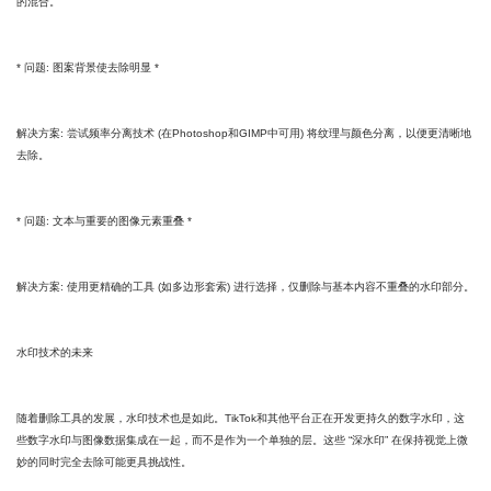
的混合。
* 问题: 图案背景使去除明显 *
解决方案: 尝试频率分离技术 (在Photoshop和GIMP中可用) 将纹理与颜色分离，以便更清晰地
去除。
* 问题: 文本与重要的图像元素重叠 *
解决方案: 使用更精确的工具 (如多边形套索) 进行选择，仅删除与基本内容不重叠的水印部分。
水印技术的未来
随着删除工具的发展，水印技术也是如此。TikTok和其他平台正在开发更持久的数字水印，这
些数字水印与图像数据集成在一起，而不是作为一个单独的层。这些 “深水印” 在保持视觉上微
妙的同时完全去除可能更具挑战性。