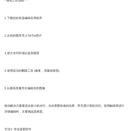
* 移动工作流程: *
1.下载您的首选编辑应用程序
2.从您的图库导入TikTok照片
3.放大水印区域以提高精度
4.使用适当的删除工具 (修复，克隆或画笔)
5.以最高质量导出编辑后的图像
移动解决方案最适合较小的水印，当你需要快速的结果，而无需计算机访问。使用触摸屏进行
详细编辑时，主要挑战是精度。
方法3: 专业桌面软件