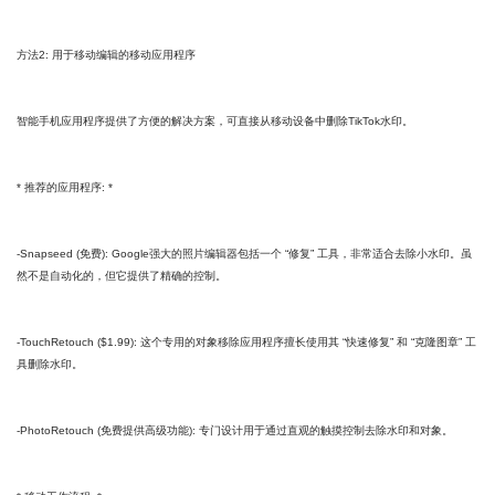
方法2: 用于移动编辑的移动应用程序
智能手机应用程序提供了方便的解决方案，可直接从移动设备中删除TikTok水印。
* 推荐的应用程序: *
-Snapseed (免费): Google强大的照片编辑器包括一个 “修复” 工具，非常适合去除小水印。虽
然不是自动化的，但它提供了精确的控制。
-TouchRetouch ($1.99): 这个专用的对象移除应用程序擅长使用其 “快速修复” 和 “克隆图章” 工
具删除水印。
-PhotoRetouch (免费提供高级功能): 专门设计用于通过直观的触摸控制去除水印和对象。